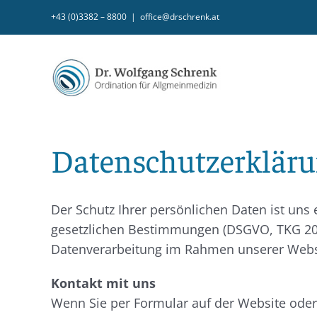
Zum
+43 (0)3382 – 8800
|
office@drschrenk.at
Inhalt
springen
Datenschutzerklär
Der Schutz Ihrer persönlichen Daten ist uns
gesetzlichen Bestimmungen (DSGVO, TKG 2003
Datenverarbeitung im Rahmen unserer Webs
Kontakt mit uns
Wenn Sie per Formular auf der Website ode