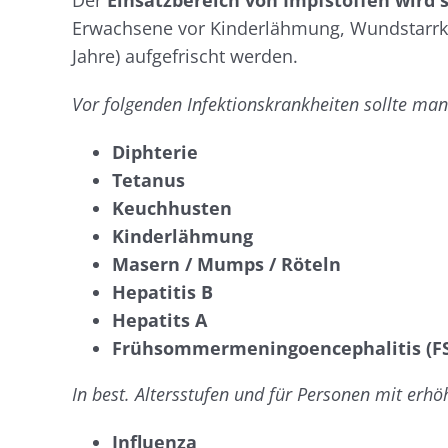
Der
Einsatzbereich von Impfstoffen wird
Erwachsene vor Kinderlähmung, Wundstarrkr
Jahre) aufgefrischt werden.
Vor folgenden Infektionskrankheiten sollte man
Diphterie
Tetanus
Keuchhusten
Kinderlähmung
Masern / Mumps / Röteln
Hepatitis B
Hepatits A
Frühsommermeningoencephalitis (F
In best. Altersstufen und für Personen mit erhö
Influenza