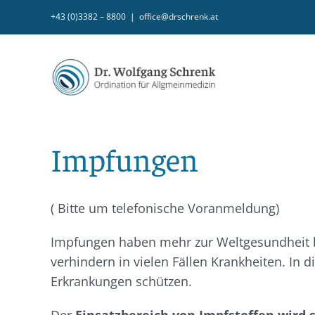
Zum
+43 (0)3382 – 8800
|
office@drschrenk.at
Inhalt
springen
Impfungen
( Bitte um telefonische Voranmeldung)
Impfungen haben mehr zur Weltgesundheit b
verhindern in vielen Fällen Krankheiten. In
Erkrankungen schützen.