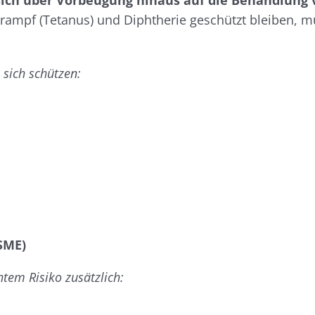
 sich über Vorbeugung hinaus auf die Behandlung
ampf (Tetanus) und Diphtherie geschützt bleiben, m
 sich schützen:
SME)
htem Risiko zusätzlich: