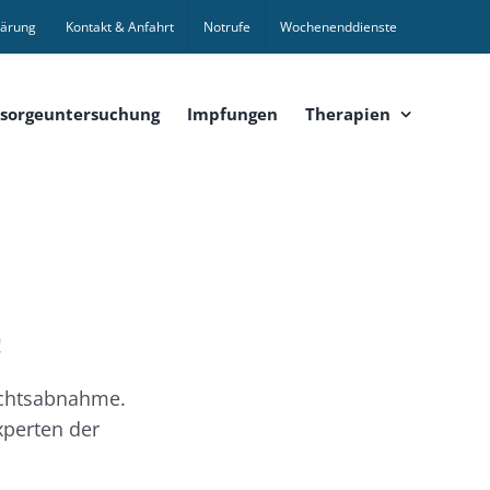
lärung
Kontakt & Anfahrt
Notrufe
Wochenenddienste
sorgeuntersuchung
Impfungen
Therapien
!
wichtsabnahme.
xperten der