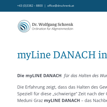
Zum
+43 (0)3382 – 8800
|
office@drschrenk.at
Inhalt
springen
myLine DANACH in 
Die myLINE DANACH
für das Halten des Wu
Die Erfahrung zeigt, dass das Halten des Gew
Speziell für diese „schwierige“ Zeit nach d
Meduni Graz
myLINE DANACH
– das Nachbe